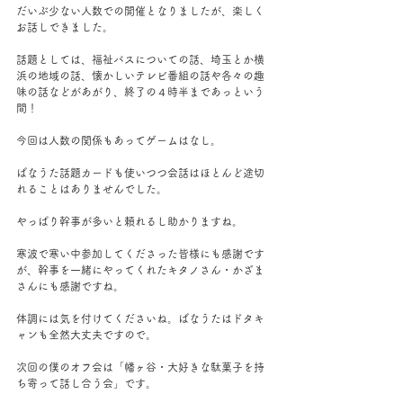
だいぶ少ない人数での開催となりましたが、楽しく
お話しできました。
話題としては、福祉バスについての話、埼玉とか横
浜の地域の話、懐かしいテレビ番組の話や各々の趣
味の話などがあがり、終了の４時半まであっという
間！
今回は人数の関係もあってゲームはなし。
ばなうた話題カードも使いつつ会話はほとんど途切
れることはありませんでした。
やっぱり幹事が多いと頼れるし助かりますね。
寒波で寒い中参加してくださった皆様にも感謝です
が、幹事を一緒にやってくれたキタノさん・かざま
さんにも感謝ですね。
体調には気を付けてくださいね。ばなうたはドタキ
ャンも全然大丈夫ですので。
次回の僕のオフ会は「幡ヶ谷・大好きな駄菓子を持
ち寄って話し合う会」です。