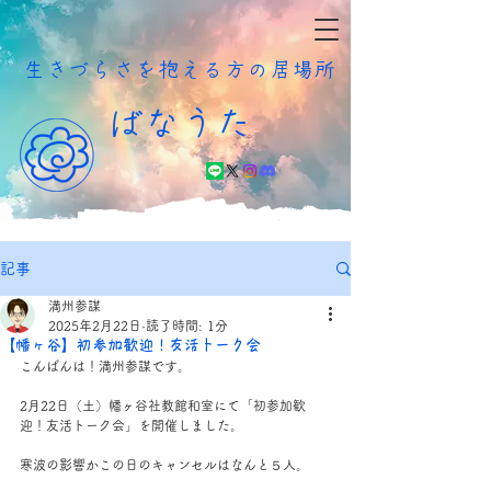
​生きづらさを抱える方の居場所
ばなうた
記事
満州参謀
2025年2月22日
読了時間: 1分
【幡ヶ谷】初参加歓迎！友活トーク会
こんばんは！満州参謀です。
2月22日（土）幡ヶ谷社教館和室にて「初参加歓
迎！友活トーク会」を開催しました。
寒波の影響かこの日のキャンセルはなんと５人。