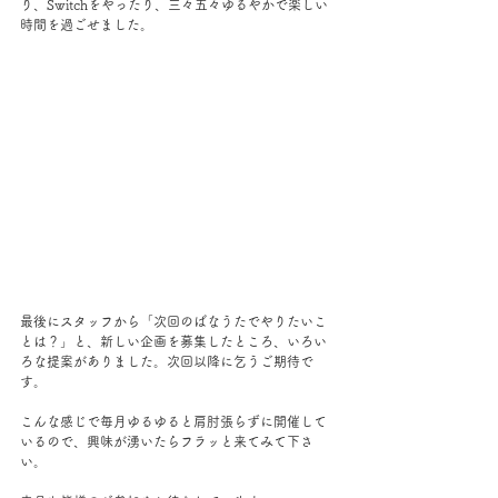
り、Switchをやったり、三々五々ゆるやかで楽しい
時間を過ごせました。
最後にスタッフから「次回のばなうたでやりたいこ
とは？」と、新しい企画を募集したところ、いろい
ろな提案がありました。次回以降に乞うご期待で
す。
こんな感じで毎月ゆるゆると肩肘張らずに開催して
いるので、興味が湧いたらフラッと来てみて下さ
い。