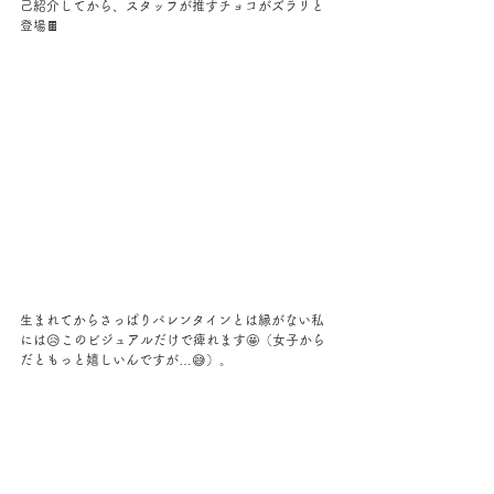
己紹介してから、スタッフが推すチョコがズラリと
登場🍫
生まれてからさっぱりバレンタインとは縁がない私
には😥このビジュアルだけで痺れます🤩（女子から
だともっと嬉しいんですが…😅）。