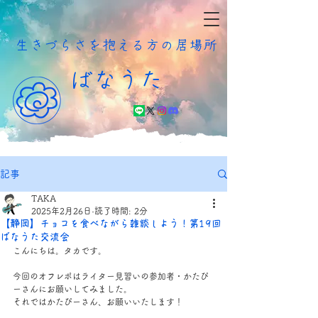
​生きづらさを抱える方の居場所
ばなうた
記事
TAKA
2025年2月26日
読了時間: 2分
【静岡】チョコを食べながら雑談しよう！第19回
ばなうた交流会
こんにちは。タカです。
今回のオフレポはライター見習いの参加者・かたぴ
ーさんにお願いしてみました。
それではかたぴーさん、お願いいたします！