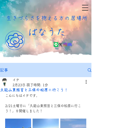
​生きづらさを抱える方の居場所
ばなうた
記事
イケ
2月23日
読了時間: 1分
久能山東照宮と三保の松原に行こう！
こんにちはイケです。
2/21土曜日に「久能山東照宮と三保の松原に行こ
う！」を開催しました！