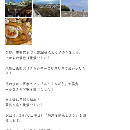
久能山東照宮まで片道30分みんなで登りました。
上からの景色は絶景でした！
久能山東照宮はきらびやかなな見た見で良かったで
す！
その後は古民家カフェ「みふくさぼう」で昼食。
みんなチキン🐔を食べました！
昼食後は三保の松原！
天気も良く絶景でした！
次回は、3月7日土曜日に「焼津を散策しよう」を開
催します。