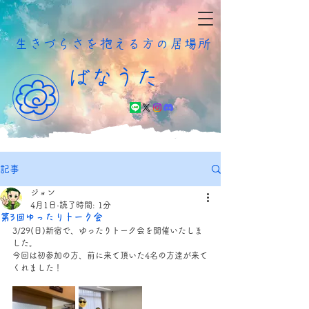
​生きづらさを抱える方の居場所
ばなうた
記事
ジョン
4月1日
読了時間: 1分
第3回ゆったりトーク会
3/29(日)新宿で、ゆったりトーク会を開催いたしま
した。
今回は初参加の方、前に来て頂いた4名の方達が来て
くれました！