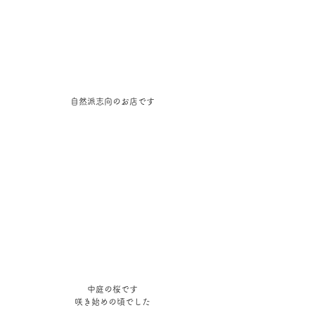
自然派志向のお店です
中庭の桜です
咲き始めの頃でした