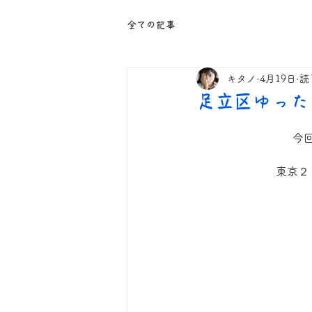
全ての記事
キタノ
4月19日
読
足立区ゆった
今
東京２