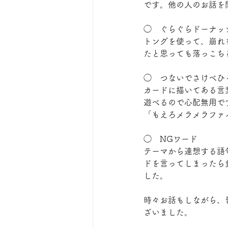
です。他の人のお話を
◯　ぐらぐらドーナッ
トングを使って、崩れ
たと思っても落っこち
◯　つないでさけべひ
カードに描いてある言
遊べるので心配無用で
「もえろメラメラファ
◯　NGワード
テーマから連想する語
ドを言ってしまったら
した。
時々お話もしながら、
ざいました。