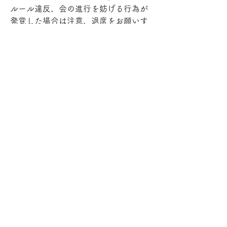
ルール違反、会の進行を妨げる行為が
発覚した場合は注意、退席をお願いす
ることがあります。
3.宗教や政治活動などの勧誘はしない
宗教や政治活動、ネットワークビジネ
スの勧誘、マルチ商法の勧誘などはト
ラブルの原因になりますので、禁止い
たします。
集まりの性質上、勧誘が苦手な方がい
らっしゃいます。
上記以外の勧誘につきましても、お控
えください。
禁止行為かどうか分からない場合は、
主催者までご相談ください。
4.静かに話を聞く
参加者が話している間は、途中で割り
込んだりせず静かに聞きましょう。