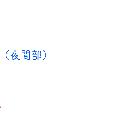
（夜間部）
い