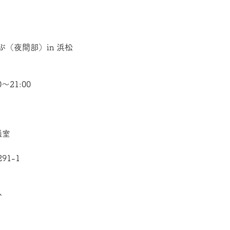
（夜間部）in 浜松
～21:00
議室
1-1
分