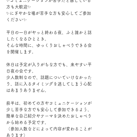
✨️コミュニケーションが苦手だと感じている
方も大歓迎✨️
✨️にぎやかな場が苦手な方も安心してご参加
ください✨️
平日の一日がやっと終わる夜、ふと誰かと話
したくなるひととき。
そんな時間に、ゆっくりおしゃべりできる会
を開催します。
休日は予定が入りがちな方でも、来やすい平
日夜の会です。
少人数制なので、話題についていけなかった
り、話に入るタイミングを逃してしまう心配
はあまりありません。
前半は、初めての方やコミュニケーションが
少し苦手な方でも安心して参加できるよう、
簡単な自己紹介やテーマを決めたおしゃべり
から始める予定です。
（参加人数などによって内容が変わることが
あります）