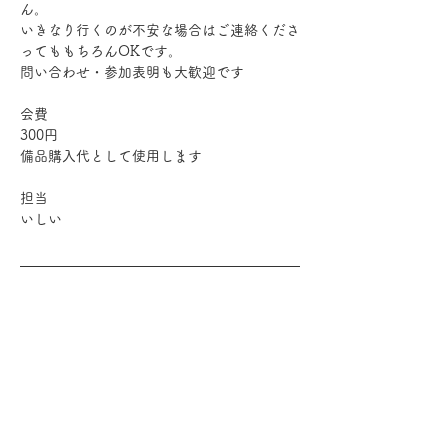
ん。
いきなり行くのが不安な場合はご連絡くださ
ってももちろんOKです。
問い合わせ・参加表明も大歓迎です
会費
300円
備品購入代として使用します
担当
いしい
＜注意事項＞
このイベントでは本名を名乗る必要はござい
ませんので、受付時にご希望のハンドルネー
ムを教えてください。
館内は禁酒・禁煙です。