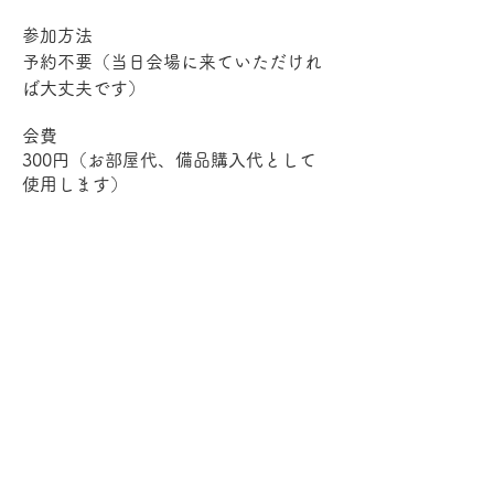
参加方法
予約不要（当日会場に来ていただけれ
ば大丈夫です）
会費
300円（お部屋代、備品購入代として
使用します）
担当
POKO
＜注意事項＞
このイベントでは本名を名乗る必要は
ございません。
受付時にご希望のハンドルネームを教
えてください。
館内は禁煙です。