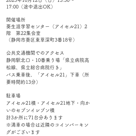
2025年10月12日（日）13:30～
17:00（途中退出OK）
開催場所
葵生涯学習センター（アイセル21）2
階　第22集会室
（静岡市葵区東草深町3番18号）
公共交通機関でのアクセス
静岡駅北口・10番乗り場「県立病院高
松線、県立総合病院行き」
バス乗車後、「アイセル21」下車（所
要時間約13分）
駐車場
アイセル21横・アイセル21地下・向か
いのセブンイレブン横
計3か所に71台分あります　
※満車の場合は近隣のコインパーキン
グがございます