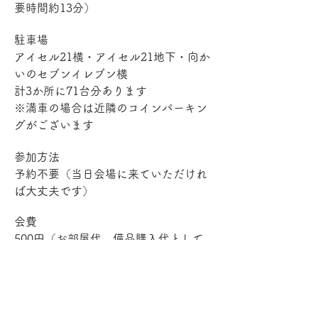
要時間約13分）
駐車場
アイセル21横・アイセル21地下・向か
いのセブンイレブン横
計3か所に71台分あります　
※満車の場合は近隣のコインパーキン
グがございます
参加方法
予約不要（当日会場に来ていただけれ
ば大丈夫です）
会費
500円（お部屋代、備品購入代として
使用します）
担当
イケ