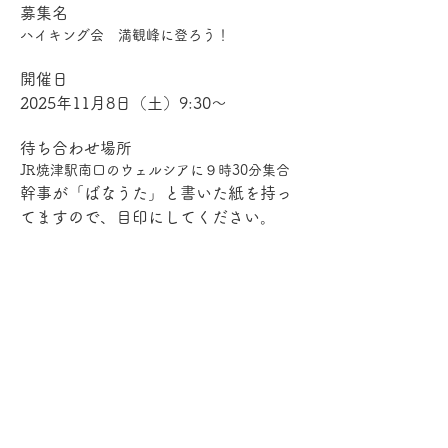
募集名
ハイキング会　満観峰に登ろう！
開催日
2025年11月8日（土）9:30～
待ち合わせ場所
JR焼津駅南口のウェルシアに９時30分集合
幹事が「ばなうた」と書いた紙を持っ
てますので、目印にしてください。
ルート
JR焼津駅　→　花沢の里　→　満観峰　
→　花沢の里
会費
無料（飲食代は別途ご持参ください）
定員
5名（幹事１名含む）