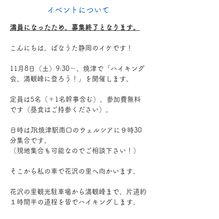
イベントについて
満員になったため、募集終了となります。
こんにちは。ばなうた静岡のイケです！
11月8日（土）9:30～、焼津で「ハイキング
会、満観峰に登ろう！」を開催します。
定員は5名（＋1名幹事含む）、参加費無料
です（昼食はご持参ください）。
日時はJR焼津駅南口のウェルシアに９時30
分集合です。
（現地集合も可能なのでご相談下さい！）
そこから私の車で花沢の里へ向かいます。
花沢の里観光駐車場から満観峰まで、片道約
１時間半の道程を皆でハイキングします。