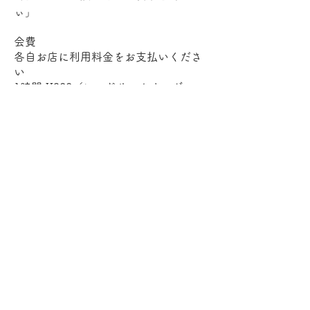
ぃ」
会費
各自お店に利用料金をお支払いくださ
い
1時間 ¥300（ワンドリンクオーダー
制）
フルでご参加いただいた場合は、
¥1,500 ＋ ワンドリンク代 となります
定員
6名（幹事1名含む）
集合方法
参加お申し込みの上、
直接お店までお越しください
入店後、店主に
「ばなうたで予約しています」
とお伝えください