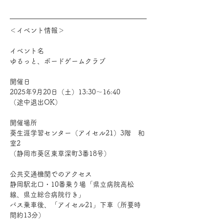
＜イベント情報＞
イベント名
ゆるっと、ボードゲームクラブ
開催日
2025年9月20日（土）13:30～16:40
（途中退出OK）
開催場所
葵生涯学習センター（アイセル21）3階　和
室2
（静岡市葵区東草深町3番18号）
公共交通機関でのアクセス
静岡駅北口・10番乗り場「県立病院高松
線、県立総合病院行き」
バス乗車後、「アイセル21」下車（所要時
間約13分）