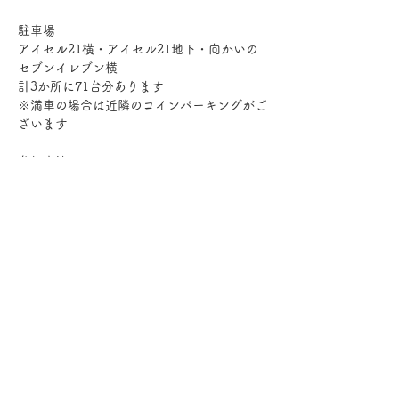
駐車場
アイセル21横・アイセル21地下・向かいの
セブンイレブン横
計3か所に71台分あります　
※満車の場合は近隣のコインパーキングがご
ざいます
参加方法
参加お申し込みの上、会場までお越しくださ
い
会費
500円（お部屋代、備品購入代として使用し
ます）
定員
８名（幹事１名含む）
担当
イケ