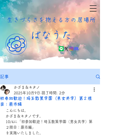
​生きづらさを抱える方の居場所
ばなうた
記事
かざま＆キタノ
2025年10月9日
読了時間: 2分
初参加歓迎！埼玉散策学園（男女共学）第２限
目：蕨市編
こんにちは。
かざま＆キタノです。
10/4に「初参加歓迎！埼玉散策学園（男女共学）第
２限目：蕨市編」
を実施いたしました。