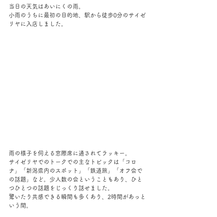
当日の天気はあいにくの雨。
小雨のうちに最初の目的地、駅から徒歩0分のサイゼ
リヤに入店しました。
雨の様子を伺える窓際席に通されてラッキー。
サイゼリヤでのトークでの主なトピックは「コロ
ナ」「新潟県内のスポット」「鉄道旅」「オフ会で
の話題」など。少人数の会ということもあり、ひと
つひとつの話題をじっくり話せました。
驚いたり共感できる瞬間も多くあり、2時間があっと
いう間。