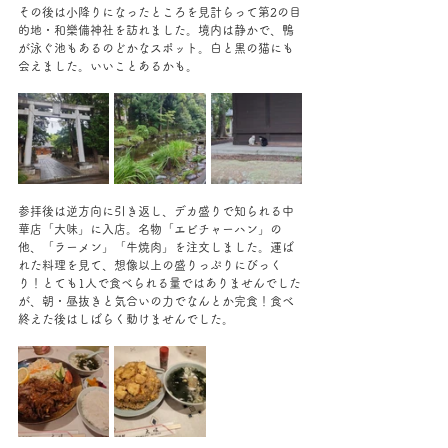
その後は小降りになったところを見計らって第2の目
的地・和樂備神社を訪れました。境内は静かで、鴨
が泳ぐ池もあるのどかなスポット。白と黒の猫にも
会えました。いいことあるかも。
参拝後は逆方向に引き返し、デカ盛りで知られる中
華店「大味」に入店。名物「エビチャーハン」の
他、「ラーメン」「牛焼肉」を注文しました。運ば
れた料理を見て、想像以上の盛りっぷりにびっく
り！とても1人で食べられる量ではありませんでした
が、朝・昼抜きと気合いの力でなんとか完食！食べ
終えた後はしばらく動けませんでした。