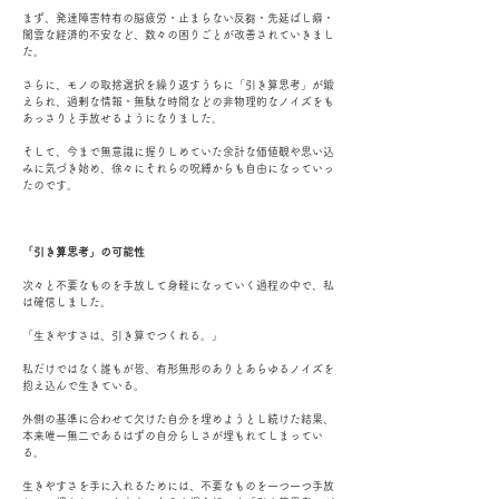
まず、発達障害特有の脳疲労・止まらない反芻・先延ばし癖・
闇雲な経済的不安など、数々の困りごとが改善されていきまし
た。
さらに、モノの取捨選択を繰り返すうちに「引き算思考」が鍛
えられ、過剰な情報・無駄な時間などの非物理的なノイズをも
あっさりと手放せるようになりました。
そして、今まで無意識に握りしめていた余計な価値観や思い込
みに気づき始め、徐々にそれらの呪縛からも自由になっていっ
たのです。
「引き算思考」の可能性
次々と不要なものを手放して身軽になっていく過程の中で、私
は確信しました。
「生きやすさは、引き算でつくれる。」
私だけではなく誰もが皆、有形無形のありとあらゆるノイズを
抱え込んで生きている。
外側の基準に合わせて欠けた自分を埋めようとし続けた結果、
本来唯一無二であるはずの自分らしさが埋もれてしまってい
る。
生きやすさを手に入れるためには、不要なものを一つ一つ手放