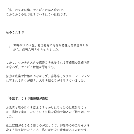
「劣」のフル装備。でこぼこの詰め合わせ。
なかなかこの世で生きていきにくい仕様です。
私のこれまで
30年余りの人生、自分自身の厄介な特性と悪戦苦闘しな
がら、四苦八苦と生きてきました。
しかし、マルチタスクや綿密さを求められる事務職の業務内容
が合わず、でこぼこ特性が悪目立ち。
努力が成果や評価につながらず、劣等感とフラストレーション
に苛まれる日々が続き、人生を恨みながら生きていました。
「手放す」ことで価値観が逆転
お先真っ暗の日々を変えるきっかけになったのは意外なこと
に、掃除を楽にしたいという気軽な理由で始めた「捨て活」で
した。
生活空間がみるみる整うのが楽しくて、部屋中の不要なモノを
次々と捨て続けたところ、思いがけない変化があったのです。