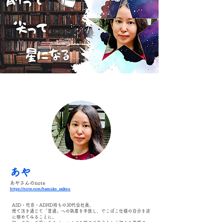
あや
あやさんのnote
https://note.com/hamuko_saikou
ASD・吃音・ADHD持ちの30代会社員。
捨て活を通じて「普通」への執着を手放し、でこぼこ仕様の自分を逆
に極めてみることに。