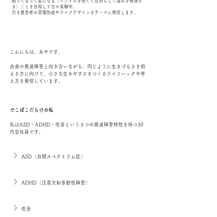
削って尖って星になる（＝ノイズを捨てて自分らしく強みを発揮す
る）ことを目指して日々実験中。
引き算思考の習慣形成やライフデザインをテーマに発信します。
こんにちは。あやです。
自身の発達障害と向き合いながら、同じように生きづらさを抱
える方に向けて、小さな生きやすさをつくるライフハックや考
え方を発信しています。
でこぼこだらけの私
私はASD・ADHD・吃音という３つの発達障害特性を持つ30
代会社員です。
ASD（自閉スペクトラム症）
ADHD（注意欠如多動性障害）
吃音