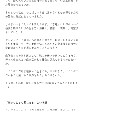
して、埋もれていた本来の自分を掘り起こす「引き算思考」が
必要なのではないか。
それまでの私は、でこぼこの自分に足りないものを埋めるため
の努力に躍起になっていました。
けれどいつまでたっても満たされず、「普通」にしがみついて
頑張り続けるだけの生き方に消耗し、鬱屈し、憤慨し、絶望す
らしていました。
ならいっそ、「普通」への執着を捨てて、自分らしくないもの
を全て手放して、今まで散々悩まされてきた発達障害の特性を
逆に活かす方向を選んでみたらどうだろう？
余計なものを削り落として、強みを研いで磨いて尖らせたら、
持って生まれた才能を活かして社会に還元できるのではない
か。
「でこぼこだけど頑張って生きてる」のではなく、「でこぼこ
だからこそ楽しめる世界もある」のではないか。
そう思った私は、試しに生き方を180度変えてみることにしま
した。
「削って尖って星になる」という道
捨て活をきっかけに「引き算思考」の可能性に気づいて以来、
私は「削って尖って星になる」ことを目指して試行錯誤を繰り